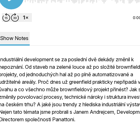
Use Left/Right to seek, Home/End to jump to start o
0:0
Show Notes
Industriální development se za poslední dvě dekády změnil k
nepoznání. Od staveb na zelené louce až po složité brownfiel
projekty, od jednoduchých hal až po plně automatizované a
udržitelné areály. Proč dnes už greenfield prakticky nepřipadá 
úvahu a co všechno může brownfieldový projekt přinést? Jak 
změnily povolovací procesy, technické nároky i struktura inves
na českém trhu? A jaké jsou trendy z hlediska industriální výs
Nejen tato témata jsme probrali s Janem Andrejcem, Developm
Directorem společnosti Panattoni.