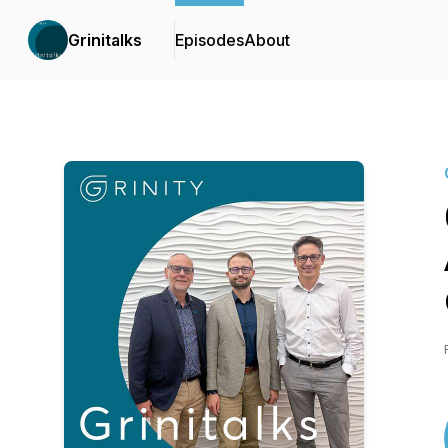
Grinitalks
Episodes
About