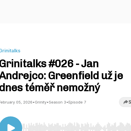
Grinitalks
Grinitalks #026 - Jan
Andrejco: Greenfield už je
dnes téměř nemožný
S
February 05, 2026
•
Grinity
•
Season 3
•
Episode 7