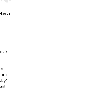
r end. Hold shift to jump forward or backward.
0
|
38:05
dové
v
se
torů
tavby?
ent