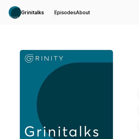
Grinitalks
Episodes
About