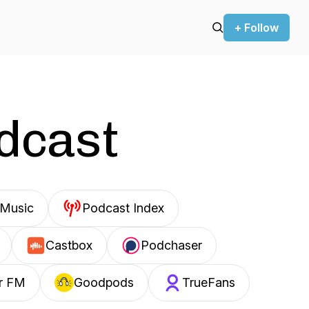
+ Follow
odcast
Music
Podcast Index
Castbox
Podchaser
r FM
Goodpods
TrueFans